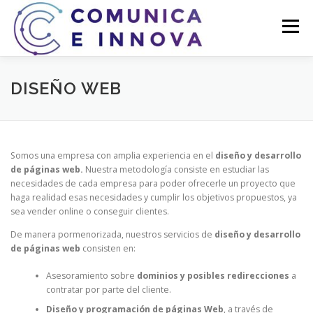
Saltar
al
Menú
contenido
INICIO
KIT DIGITAL
KIT CONSULTING
DISEÑO WEB
SERVICIOS
QUIERO CONTRATAR
BLOG
Somos una empresa con amplia experiencia en el
diseño y desarrollo
de páginas web.
Nuestra metodología consiste en estudiar las
necesidades de cada empresa para poder ofrecerle un proyecto que
haga realidad esas necesidades y cumplir los objetivos propuestos, ya
sea vender online o conseguir clientes.
De manera pormenorizada, nuestros servicios de
diseño y desarrollo
de páginas web
consisten en:
Asesoramiento sobre
dominios y posibles redirecciones
a
contratar por parte del cliente.
Diseño y programación de páginas Web
, a través de