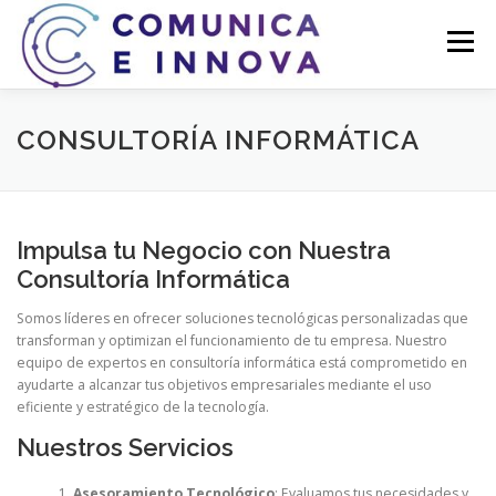
Saltar
al
Menú
contenido
INICIO
KIT DIGITAL
KIT CONSULTING
CONSULTORÍA INFORMÁTICA
SERVICIOS
QUIERO CONTRATAR
BLOG
Impulsa tu Negocio con Nuestra
Consultoría Informática
Somos líderes en ofrecer soluciones tecnológicas personalizadas que
transforman y optimizan el funcionamiento de tu empresa. Nuestro
equipo de expertos en consultoría informática está comprometido en
ayudarte a alcanzar tus objetivos empresariales mediante el uso
eficiente y estratégico de la tecnología.
Nuestros Servicios
Asesoramiento Tecnológico
: Evaluamos tus necesidades y